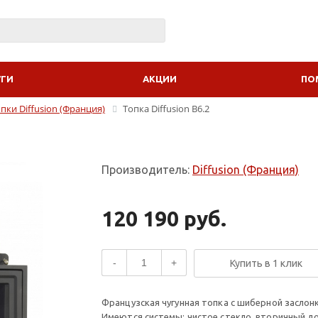
УГИ
АКЦИИ
ПО
пки Diffusion (Франция)
Топка Diffusion B6.2
Производитель:
Diffusion (Франция)
120 190 руб.
-
+
Купить в 1 клик
Французская чугунная топка c шиберной заслон
Имеются системы: чистое стекло, вторичный д