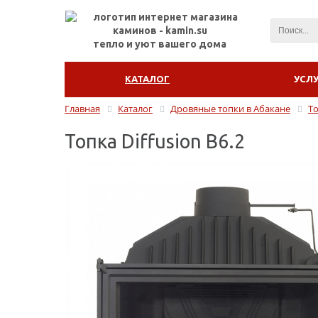
тепло и уют вашего дома
КАТАЛОГ
УСЛ
Главная
Каталог
Дровяные топки в Абакане
То
Топка Diffusion B6.2