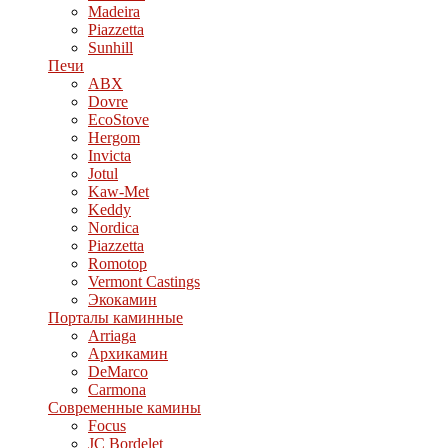
Madeira
Piazzetta
Sunhill
Печи
ABX
Dovre
EcoStove
Hergom
Invicta
Jotul
Kaw-Met
Keddy
Nordica
Piazzetta
Romotop
Vermont Castings
Экокамин
Порталы каминные
Arriaga
Архикамин
DeMarco
Carmona
Современные камины
Focus
JC Bordelet