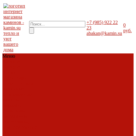
+7 (985) 922 22
0
23
руб.
тепло и
abakan@kamin.su
уют
вашего
дома
Меню
Каталог
Каталог
Топки
Облицовки
Печи
Порталы
каминные
Современные
камины
Барбекю
Дымоходы
Биокамины
Аксессуары,
комплектующие
АКЦИИ
Фото