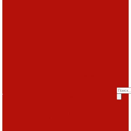
работ
Топки
Brunner
Diffusion
Fabrilor
Hoxter
Помощь
Invicta
Kaw-met
Помощь
M-design
MCZ
Покупка
Piazzetta
Вопрос-ответ
Romotop
Производители
RoodLine
Статьи о
Schmid
Seguin
каминах
Spartherm
Услуги
Статьи о печах
Tarnava
Услуги
Статьи о
Technical
Totem
Монтаж
топках
Экокамин
под
Декоративные
Облицовки
ключ
камины
Статьи
ABX
Bella Italia
Наши
о барбекю
Camina
работы
Акции
Обзоры
Контакты
Diffusion
Монтаж
Акции
дымоходов
Контакты
LareArte
под
Покупка
Madeira
Piazzetta
ключ
Вопрос-ответ
Sunhill
Наши
Производители
Печи
работы
Статьи о
ABX
Dovre
Фото
каминах
EcoStove
работ
Статьи о печах