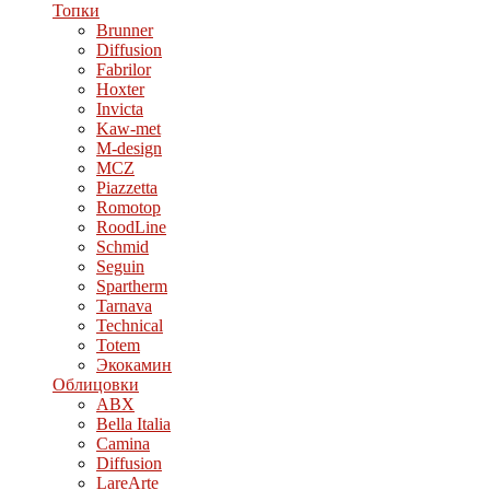
Топки
Brunner
Diffusion
Fabrilor
Hoxter
Invicta
Kaw-met
M-design
MCZ
Piazzetta
Romotop
RoodLine
Schmid
Seguin
Spartherm
Tarnava
Technical
Totem
Экокамин
Облицовки
ABX
Bella Italia
Camina
Diffusion
LareArte