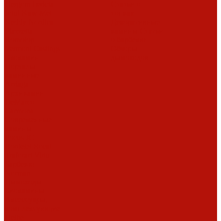
Hergom
Invicta
Статьи о
Jotul
Kaw-Met
топках
Keddy
Nordica
Декоративные
Piazzetta
камины
Статьи
Romotop
о барбекю
Vermont Castings
Обзоры
Экокамин
дымоходов
Порталы
каминные
Arriaga
Архикамин
DeMarco
Carmona
Современные
камины
Focus
JC
Bordelet
Rocal
Traforart
Virtu
Барбекю
Norman
Дымоходы
Биокамины
Аксессуары,
комплектующие
Heibe