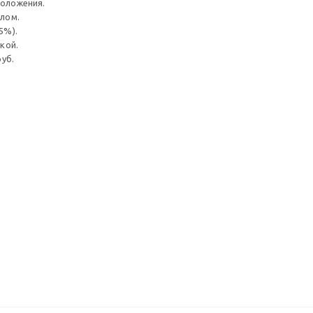
положения.
лом.
5%).
кой.
уб.