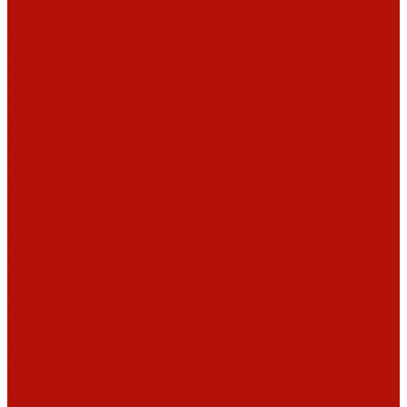
Hergom
Invicta
Статьи о
Jotul
Kaw-Met
топках
Keddy
Nordica
Декоративные
Piazzetta
камины
Статьи
Romotop
о барбекю
Vermont Castings
Обзоры
Экокамин
дымоходов
Порталы
каминные
Arriaga
Архикамин
DeMarco
Carmona
Современные
камины
Focus
JC
Bordelet
Rocal
Traforart
Virtu
Барбекю
Norman
Дымоходы
Биокамины
Аксессуары,
комплектующие
Heibe