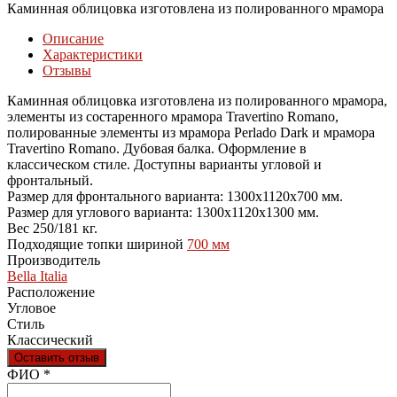
Каминная облицовка изготовлена из полированного мрамора
Описание
Характеристики
Отзывы
Каминная облицовка изготовлена из полированного мрамора,
элементы из состаренного мрамора Travertino Romano,
полированные элементы из мрамора Perlado Dark и мрамора
Travertino Romano. Дубовая балка. Оформление в
классическом стиле. Доступны варианты угловой и
фронтальный.
Размер для фронтального варианта: 1300х1120х700 мм.
Размер для углового варианта: 1300х1120х1300 мм.
Вес 250/181 кг.
Подходящие топки шириной
700 мм
Производитель
Bella Italia
Расположение
Угловое
Стиль
Классический
Оставить отзыв
Ваш отзыв был отправлен!
ФИО
*