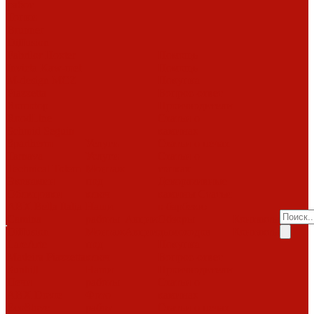
работ
Топки
Brunner
Diffusion
Fabrilor
Hoxter
Помощь
Invicta
Kaw-met
Помощь
M-design
MCZ
Покупка
Piazzetta
Вопрос-ответ
Romotop
Производители
RoodLine
Статьи о
Schmid
Seguin
каминах
Spartherm
Услуги
Статьи о печах
Tarnava
Услуги
Статьи о
Technical
Totem
Монтаж
топках
Экокамин
под
Декоративные
Облицовки
ключ
камины
Статьи
ABX
Bella Italia
Наши
о барбекю
Camina
работы
Акции
Обзоры
Контакты
Diffusion
Монтаж
Акции
дымоходов
Контакты
LareArte
под
Покупка
Madeira
Piazzetta
ключ
Вопрос-ответ
Sunhill
Наши
Производители
Печи
работы
Статьи о
ABX
Dovre
Фото
каминах
EcoStove
работ
Статьи о печах