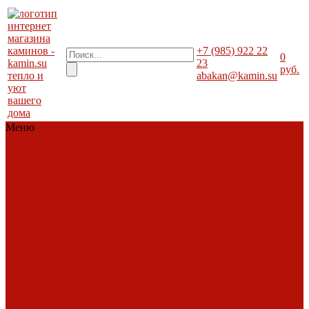
+7 (985) 922 22
0
23
руб.
тепло и
abakan@kamin.su
уют
вашего
дома
Меню
Каталог
Каталог
Топки
Облицовки
Печи
Порталы
каминные
Современные
камины
Барбекю
Дымоходы
Биокамины
Аксессуары,
комплектующие
АКЦИИ
Фото