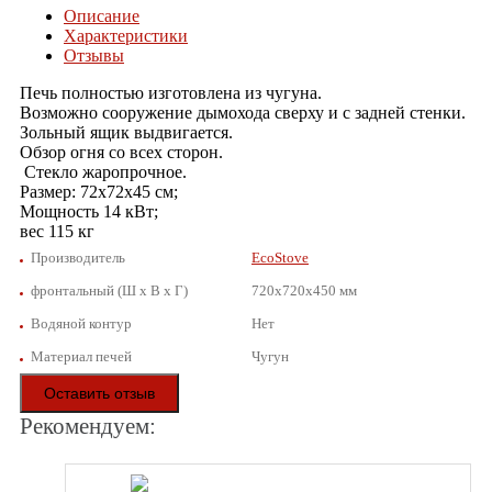
Описание
Характеристики
Отзывы
Печь полностью изготовлена из чугуна.
Возможно сооружение дымохода сверху и с задней стенки.
Зольный ящик выдвигается.
Обзор огня со всех сторон.
Стекло жаропрочное.
Размер: 72х72х45 см;
Мощность 14 кВт;
вес 115 кг
Производитель
EcoStove
фронтальный (Ш х В х Г)
720x720x450 мм
Водяной контур
Нет
Материал печей
Чугун
Оставить отзыв
Рекомендуем: