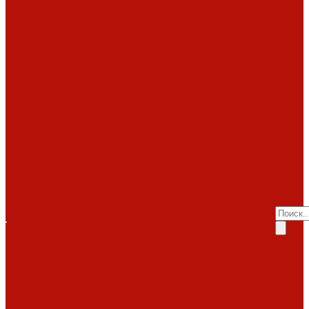
работ
Топки
Brunner
Diffusion
Fabrilor
Hoxter
Помощь
Invicta
Kaw-met
Помощь
M-design
MCZ
Покупка
Piazzetta
Вопрос-ответ
Romotop
Производители
RoodLine
Статьи о
Schmid
Seguin
каминах
Spartherm
Услуги
Статьи о печах
Tarnava
Услуги
Статьи о
Technical
Totem
Монтаж
топках
Экокамин
под
Декоративные
Облицовки
ключ
камины
Статьи
ABX
Bella Italia
Наши
о барбекю
Camina
работы
Акции
Обзоры
Контакты
Diffusion
Монтаж
Акции
дымоходов
Контакты
LareArte
под
Покупка
Madeira
Piazzetta
ключ
Вопрос-ответ
Sunhill
Наши
Производители
Печи
работы
Статьи о
ABX
Dovre
Фото
каминах
EcoStove
работ
Статьи о печах