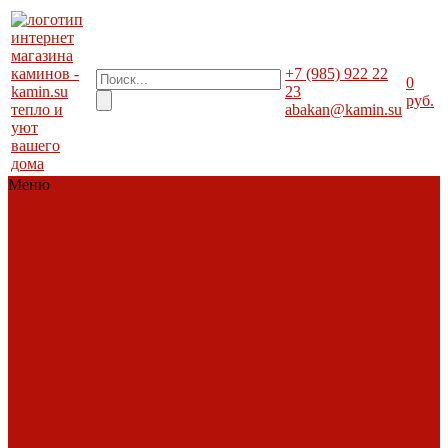
+7 (985) 922 22
0
23
руб.
тепло и
abakan@kamin.su
уют
вашего
дома
Меню
Каталог
Каталог
Топки
Облицовки
Печи
Порталы
каминные
Современные
камины
Барбекю
Дымоходы
Биокамины
Аксессуары,
комплектующие
АКЦИИ
Фото