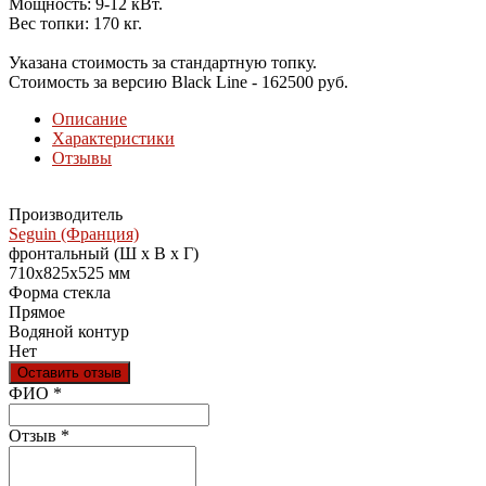
Мощность: 9-12 кВт.
Вес топки: 170 кг.
Указана стоимость за стандартную топку.
Стоимость за версию Black Line - 162500 руб.
Описание
Характеристики
Отзывы
Производитель
Seguin (Франция)
фронтальный (Ш х В х Г)
710х825х525 мм
Форма стекла
Прямое
Водяной контур
Нет
Оставить отзыв
Ваш отзыв был отправлен!
ФИО
*
Отзыв
*