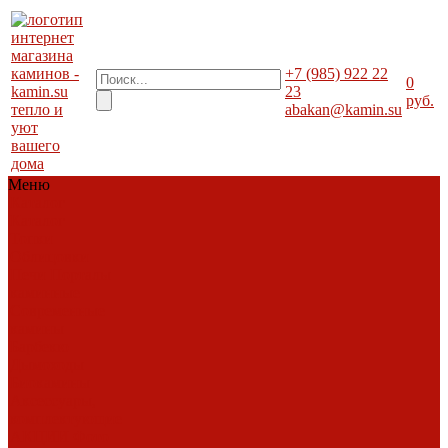
+7 (985) 922 22
0
23
руб.
тепло и
abakan@kamin.su
уют
вашего
дома
Меню
Каталог
Каталог
Топки
Облицовки
Печи
Порталы
каминные
Современные
камины
Барбекю
Дымоходы
Биокамины
Аксессуары,
комплектующие
АКЦИИ
Фото