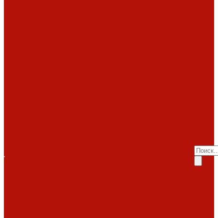
работ
Топки
Brunner
Diffusion
Fabrilor
Hoxter
Помощь
Invicta
Kaw-met
Помощь
M-design
MCZ
Покупка
Piazzetta
Вопрос-ответ
Romotop
Производители
RoodLine
Статьи о
Schmid
Seguin
каминах
Spartherm
Услуги
Статьи о печах
Tarnava
Услуги
Статьи о
Technical
Totem
Монтаж
топках
Экокамин
под
Декоративные
Облицовки
ключ
камины
Статьи
ABX
Bella Italia
Наши
о барбекю
Camina
работы
Акции
Обзоры
Контакты
Diffusion
Монтаж
Акции
дымоходов
Контакты
LareArte
под
Покупка
Madeira
Piazzetta
ключ
Вопрос-ответ
Sunhill
Наши
Производители
Печи
работы
Статьи о
ABX
Dovre
Фото
каминах
EcoStove
работ
Статьи о печах