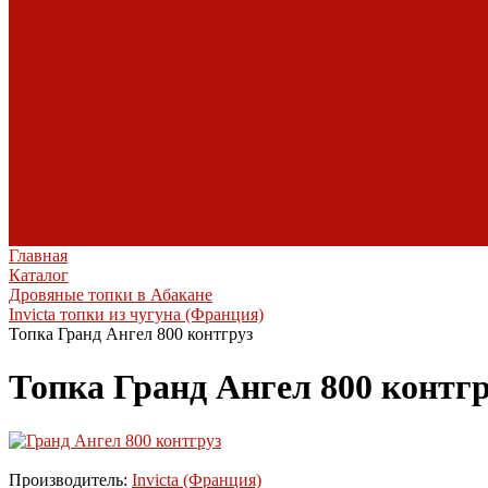
Castings
Экокамин
Порталы каминные
Arriaga
Архикамин
DeMarco
Carmona
Современные камины
Focus
JC Bordelet
Rocal
Traforart
Virtu
Барбекю
Norman
Дымоходы
Биокамины
Аксессуары, комплектующие
Heibe
Главная
Каталог
Дровяные топки в Абакане
Invicta топки из чугуна (Франция)
Топка Гранд Ангел 800 контгруз
Топка Гранд Ангел 800 контг
Производитель:
Invicta (Франция)