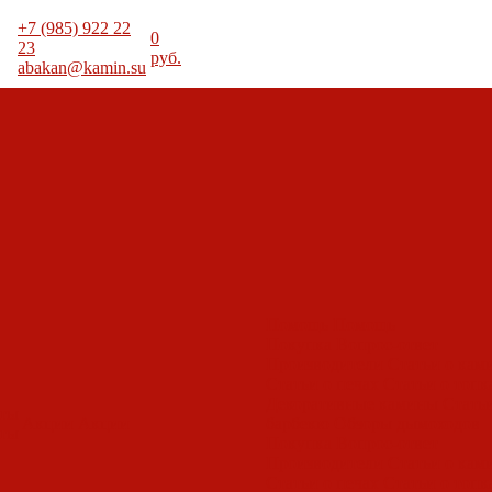
+7 (985) 922 22
0
23
руб.
abakan@kamin.su
Помощь
Помощь
Покупка
Вопрос-ответ
Производители
Статьи о кам
Статьи о печах
Статьи о топк
Декоративные камины
Статьи
оты
Акции
Акции
барбекю
Обзоры дымоходов
оты
Покупка
Вопрос-ответ
Производители
Статьи о кам
Статьи о печах
Статьи о топк