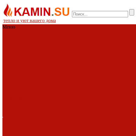
тепло и уют вашего дома
Меню
Каталог
Каталог
Топки
Облицовки
Печи
Порталы
каминные
Современные камины
Барбекю
Дымоходы
Биокамины
Аксессуары, комплектующие
АКЦИИ
Фото работ
Топки
Brunner
Diffusion
Fabrilor
Hoxter
Invicta
Kaw-met
M-design
MCZ
Piazzetta
Romotop
RoodLine
Schmid
Seguin
Spartherm
Tarnava
Technical
Totem
Экокамин
Облицовки
ABX
Bella Italia
Camina
Diffusion
LareArte
Madeira
Piazzetta
Sunhill
Услуги
Услуги
Печи
Монтаж под ключ
Наши раб
ABX
Dovre
EcoStove
Hergom
Монтаж под ключ
Наши раб
Invicta
Jotul
Kaw-Met
Keddy
Фото работ
Nordica
Piazzetta
Romotop
Vermont