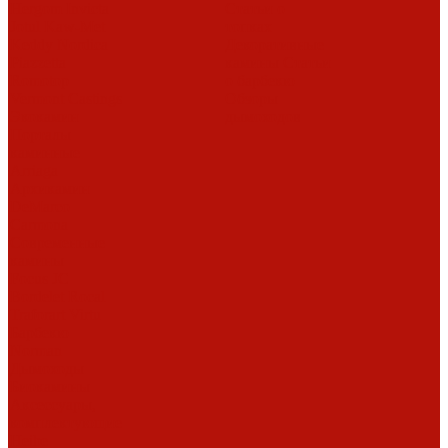
Hergom
Invicta
Статьи о
Jotul
Kaw-Met
топках
Keddy
Nordica
Декоративные
Piazzetta
камины
Статьи
Romotop
о барбекю
Vermont Castings
Обзоры
Экокамин
дымоходов
Порталы
каминные
Arriaga
Архикамин
DeMarco
Carmona
Современные
камины
Focus
JC
Bordelet
Rocal
Traforart
Virtu
Барбекю
Norman
Дымоходы
Биокамины
Аксессуары,
комплектующие
Heibe