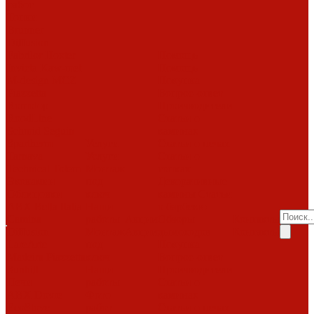
работ
Топки
Brunner
Diffusion
Fabrilor
Hoxter
Помощь
Invicta
Kaw-met
Помощь
M-design
MCZ
Покупка
Piazzetta
Вопрос-ответ
Romotop
Производители
RoodLine
Статьи о
Schmid
Seguin
каминах
Spartherm
Услуги
Статьи о печах
Tarnava
Услуги
Статьи о
Technical
Totem
Монтаж
топках
Экокамин
под
Декоративные
Облицовки
ключ
камины
Статьи
ABX
Bella Italia
Наши
о барбекю
Camina
работы
Акции
Обзоры
Контакты
Diffusion
Монтаж
Акции
дымоходов
Контакты
LareArte
под
Покупка
Madeira
Piazzetta
ключ
Вопрос-ответ
Sunhill
Наши
Производители
Печи
работы
Статьи о
ABX
Dovre
Фото
каминах
EcoStove
работ
Статьи о печах