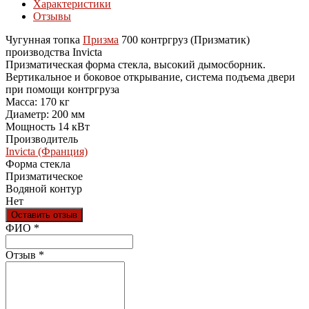
Характеристики
Отзывы
Чугунная топка
Призма
700 контргруз (Призматик)
производства Invicta
Призматическая форма стекла, высокий дымосборник.
Вертикальное и боковое открывание, система подъема двери
при помощи контргруза
Масса: 170 кг
Диаметр: 200 мм
Мощность 14 кВт
Производитель
Invicta (Франция)
Форма стекла
Призматическое
Водяной контур
Нет
Оставить отзыв
Ваш отзыв был отправлен!
ФИО
*
Отзыв
*