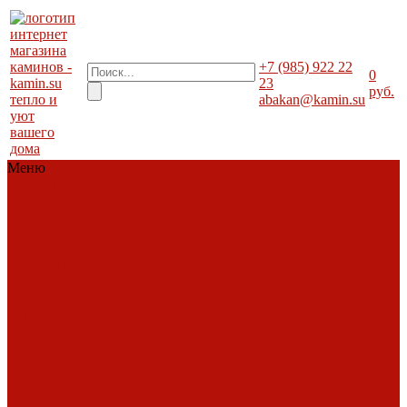
+7 (985) 922 22
0
23
руб.
тепло и
abakan@kamin.su
уют
вашего
дома
Меню
Каталог
Каталог
Топки
Облицовки
Печи
Порталы
каминные
Современные
камины
Барбекю
Дымоходы
Биокамины
Аксессуары,
комплектующие
АКЦИИ
Фото