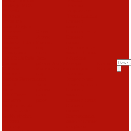
Invicta
Kaw-met
Помощь
M-design
MCZ
Покупка
Piazzetta
Вопрос-ответ
Romotop
Производители
RoodLine
Статьи о
Schmid
Seguin
каминах
Spartherm
Услуги
Статьи о печах
Tarnava
Услуги
Статьи о
Technical
Totem
Монтаж
топках
Экокамин
под
Декоративные
Облицовки
ключ
камины
Статьи
ABX
Bella Italia
Наши
о барбекю
Camina
работы
Акции
Обзоры
Контакты
Diffusion
Монтаж
Акции
дымоходов
Контакты
LareArte
под
Покупка
Madeira
Piazzetta
ключ
Вопрос-ответ
Sunhill
Наши
Производители
Печи
работы
Статьи о
ABX
Dovre
Фото
каминах
EcoStove
работ
Статьи о печах
Hergom
Invicta
Статьи о
Jotul
Kaw-Met
топках
Keddy
Nordica
Декоративные
Piazzetta
камины
Статьи
Romotop
о барбекю