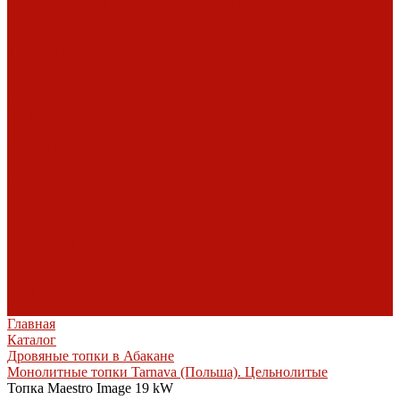
Vermont Castings
Обзоры
Экокамин
дымоходов
Порталы
каминные
Arriaga
Архикамин
DeMarco
Carmona
Современные
камины
Focus
JC
Bordelet
Rocal
Traforart
Virtu
Барбекю
Norman
Дымоходы
Биокамины
Аксессуары,
комплектующие
Heibe
Главная
Каталог
Дровяные топки в Абакане
Монолитные топки Tarnava (Польша). Цельнолитые
Топка Maestro Image 19 kW