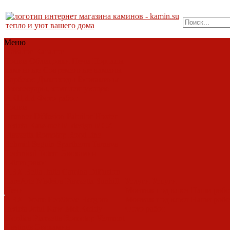
тепло и уют вашего дома
Меню
Каталог
Каталог
Топки
Облицовки
Печи
Порталы
каминные
Современные камины
Барбекю
Дымоходы
Биокамины
Аксессуары, комплектующие
АКЦИИ
Фото работ
Топки
Brunner
Diffusion
Fabrilor
Hoxter
Invicta
Kaw-met
M-design
MCZ
Piazzetta
Romotop
RoodLine
Schmid
Seguin
Spartherm
Tarnava
Technical
Totem
Экокамин
Облицовки
ABX
Bella Italia
Camina
Diffusion
LareArte
Madeira
Piazzetta
Sunhill
Услуги
Услуги
Печи
Монтаж под ключ
Наши раб
ABX
Dovre
EcoStove
Hergom
Монтаж под ключ
Наши раб
Invicta
Jotul
Kaw-Met
Keddy
Фото работ
Nordica
Piazzetta
Romotop
Vermont
Castings
Экокамин