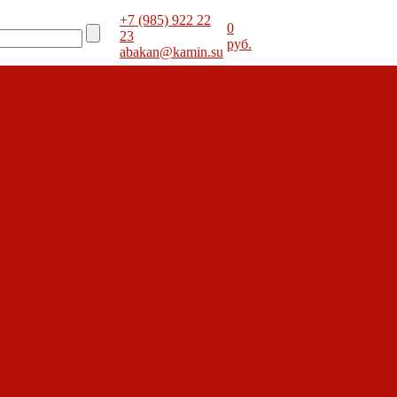
+7 (985) 922 22
0
23
руб.
abakan@kamin.su
Помощь
Помощь
Покупка
Вопрос-ответ
Производители
Статьи о кам
Статьи о печах
Статьи о топк
Декоративные камины
Статьи
оты
Акции
Акции
барбекю
Обзоры дымоходов
оты
Покупка
Вопрос-ответ
Производители
Статьи о кам
Статьи о печах
Статьи о топк