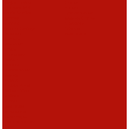
Hergom
Invicta
Статьи о
Jotul
Kaw-Met
топках
Keddy
Nordica
Декоративные
Piazzetta
камины
Статьи
Romotop
о барбекю
Vermont Castings
Обзоры
Экокамин
дымоходов
Порталы
каминные
Arriaga
Архикамин
DeMarco
Carmona
Современные
камины
Focus
JC
Bordelet
Rocal
Traforart
Virtu
Барбекю
Norman
Дымоходы
Биокамины
Аксессуары,
комплектующие
Heibe