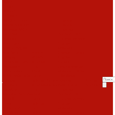
работ
Топки
Brunner
Diffusion
Fabrilor
Hoxter
Помощь
Invicta
Kaw-met
Помощь
M-design
MCZ
Покупка
Piazzetta
Вопрос-ответ
Romotop
Производители
RoodLine
Статьи о
Schmid
Seguin
каминах
Spartherm
Услуги
Статьи о печах
Tarnava
Услуги
Статьи о
Technical
Totem
Монтаж
топках
Экокамин
под
Декоративные
Облицовки
ключ
камины
Статьи
ABX
Bella Italia
Наши
о барбекю
Camina
работы
Акции
Обзоры
Контакты
Diffusion
Монтаж
Акции
дымоходов
Контакты
LareArte
под
Покупка
Madeira
Piazzetta
ключ
Вопрос-ответ
Sunhill
Наши
Производители
Печи
работы
Статьи о
ABX
Dovre
Фото
каминах
EcoStove
работ
Статьи о печах