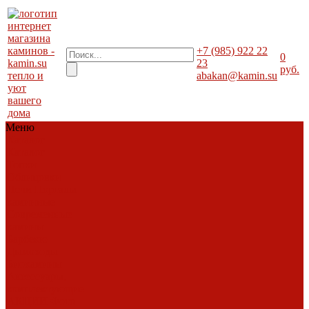
+7 (985) 922 22
0
23
руб.
тепло и
abakan@kamin.su
уют
вашего
дома
Меню
Каталог
Каталог
Топки
Облицовки
Печи
Порталы
каминные
Современные
камины
Барбекю
Дымоходы
Биокамины
Аксессуары,
комплектующие
АКЦИИ
Фото