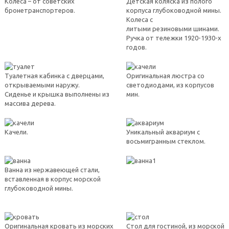
Колеса – от советских
Детская коляска из полого
бронетранспортеров.
корпуса глубоководной мины.
Колеса с
литыми резиновыми шинами.
Ручка от тележки 1920-1930-х
годов.
Туалетная кабинка с дверцами,
Оригинальная люстра со
открываемыми наружу.
светодиодами, из корпусов
Сиденье и крышка выполнены из
мин.
массива дерева.
Качели.
Уникальный аквариум с
восьмигранным стеклом.
Ванна из нержавеющей стали,
вставленная в корпус морской
глубоководной мины.
Оригинальная кровать из морских
Стол для гостиной, из морской