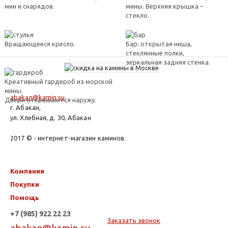
мин и снарядов.
мины. Верхняя крышка –
стекло.
Вращающееся кресло.
Бар: открытая ниша,
стеклянные полки,
зеркальная задняя стенка.
Креативный гардероб из морской
мины.
abakan@kamin.su
Двери открываются наружу.
г. Абакан,
ул. Хлебная, д. 30, Абакан
2017 © - интернет-магазин каминов.
Компания
Покупки
Помощь
+7 (985) 922 22 23
Заказать звонок
abakan@kamin.su