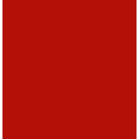
Hergom
Invicta
Статьи о
Jotul
Kaw-Met
топках
Keddy
Nordica
Декоративные
Piazzetta
камины
Статьи
Romotop
о барбекю
Vermont Castings
Обзоры
Экокамин
дымоходов
Порталы
каминные
Arriaga
Архикамин
DeMarco
Carmona
Современные
камины
Focus
JC
Bordelet
Rocal
Traforart
Virtu
Барбекю
Norman
Дымоходы
Биокамины
Аксессуары,
комплектующие
Heibe