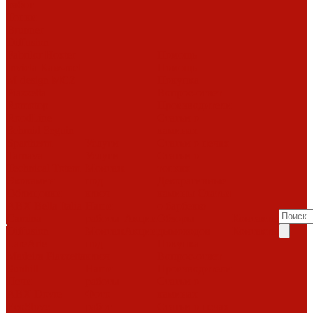
работ
Топки
Brunner
Diffusion
Fabrilor
Hoxter
Помощь
Invicta
Kaw-met
Помощь
M-design
MCZ
Покупка
Piazzetta
Вопрос-ответ
Romotop
Производители
RoodLine
Статьи о
Schmid
Seguin
каминах
Spartherm
Услуги
Статьи о печах
Tarnava
Услуги
Статьи о
Technical
Totem
Монтаж
топках
Экокамин
под
Декоративные
Облицовки
ключ
камины
Статьи
ABX
Bella Italia
Наши
о барбекю
Camina
работы
Акции
Обзоры
Контакты
Diffusion
Монтаж
Акции
дымоходов
Контакты
LareArte
под
Покупка
Madeira
Piazzetta
ключ
Вопрос-ответ
Sunhill
Наши
Производители
Печи
работы
Статьи о
ABX
Dovre
Фото
каминах
EcoStove
работ
Статьи о печах