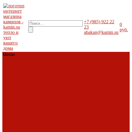
+7 (985) 922 22
0
23
руб.
тепло и
abakan@kamin.su
уют
вашего
дома
Меню
Каталог
Каталог
Топки
Облицовки
Печи
Порталы
каминные
Современные
камины
Барбекю
Дымоходы
Биокамины
Аксессуары,
комплектующие
АКЦИИ
Фото